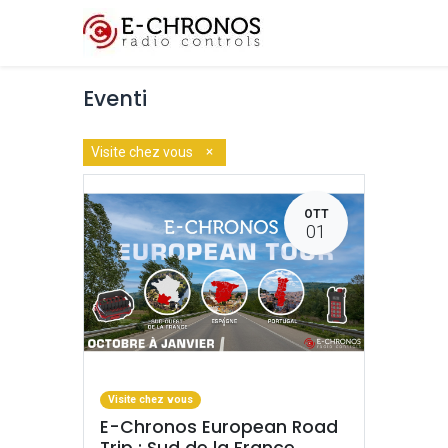
Funzionalità chiave
Eventi
×
Visite chez vous
OTT
01
Visite chez vous
E-Chronos European Road