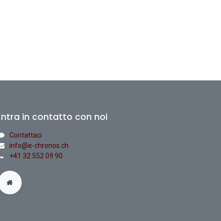
Entra in contatto con noi
Contattaci
info@e-chronos.ch
+41 32 552 09 90