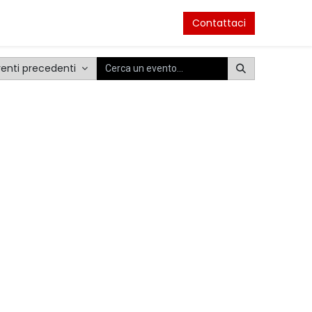
venti
Contattaci
venti precedenti