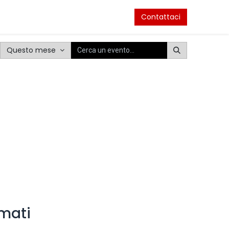
venti
Contattaci
Questo mese
mati