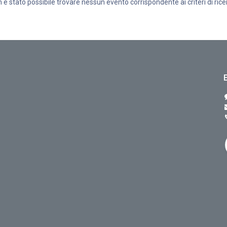
 è stato possibile trovare nessun evento corrispondente ai criteri di rice