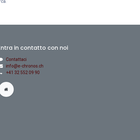
rca.
Entra in contatto con noi
Contattaci
info@e-chronos.ch
+41 32 552 09 90