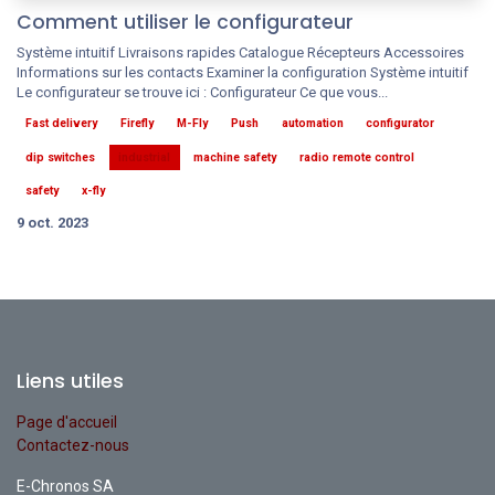
Comment utiliser le configurateur
Système intuitif Livraisons rapides Catalogue Récepteurs Accessoires
Informations sur les contacts Examiner la configuration Système intuitif
Le configurateur se trouve ici : Configurateur Ce que vous...
Fast delivery
Firefly
M-Fly
Push
automation
configurator
dip switches
industrial
machine safety
radio remote control
safety
x-fly
9 oct. 2023
Liens utiles
Page d'accueil
Contactez-nous
E-Chronos SA