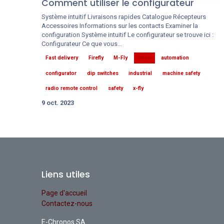
Comment utiliser le configurateur
Système intuitif Livraisons rapides Catalogue Récepteurs
Accessoires Informations sur les contacts Examiner la
configuration Système intuitif Le configurateur se trouve ici :
Configurateur Ce que vous...
Fast delivery
Firefly
M-Fly
Push
automation
configurator
dip switches
industrial
machine safety
radio remote control
safety
x-fly
9 oct. 2023
Liens utiles
Page d'accueil
Contactez-nous
E-Chronos SA