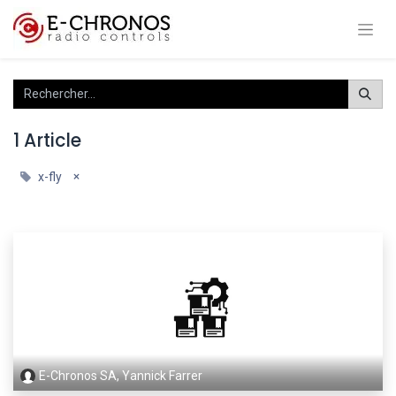
1 Article
×
x-fly
E-Chronos SA, Yannick Farrer