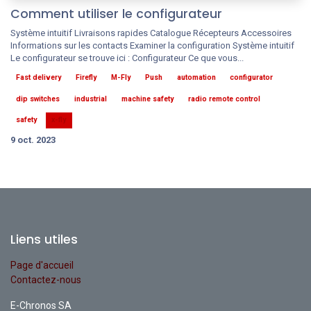
Comment utiliser le configurateur
Système intuitif Livraisons rapides Catalogue Récepteurs Accessoires
Informations sur les contacts Examiner la configuration Système intuitif
Le configurateur se trouve ici : Configurateur Ce que vous...
Fast delivery
Firefly
M-Fly
Push
automation
configurator
dip switches
industrial
machine safety
radio remote control
safety
x-fly
9 oct. 2023
Liens utiles
Page d'accueil
Contactez-nous
E-Chronos SA