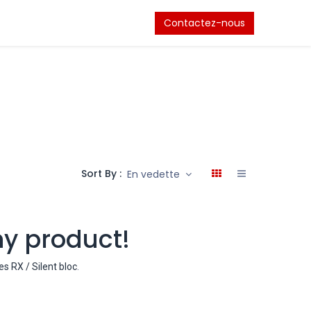
nements
Contactez-nous
Sort By :
En vedette
ny product!
s RX / Silent bloc
.