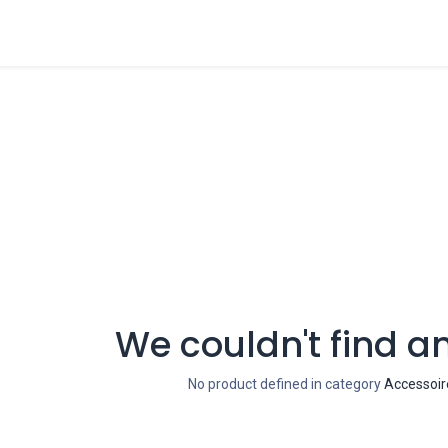
Clients
Produits
Configurateur
Outils
Blog
Évé
We couldn't find a
No product defined in category
Accessoire