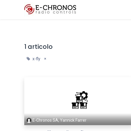
Funzionalità chiave
1 articolo
×
x-fly
E-Chronos SA, Yannick Farrer