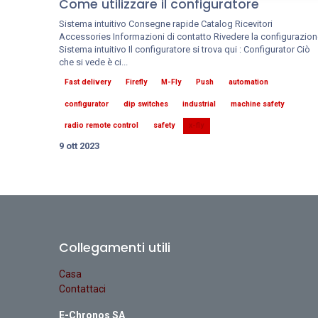
Come utilizzare il configuratore
Sistema intuitivo Consegne rapide Catalog Ricevitori
Accessories Informazioni di contatto Rivedere la configurazion
Sistema intuitivo Il configuratore si trova qui : Configurator Ciò
che si vede è ci...
Fast delivery
Firefly
M-Fly
Push
automation
configurator
dip switches
industrial
machine safety
radio remote control
safety
x-fly
9 ott 2023
Collegamenti utili
Casa
Contattaci
E-Chronos SA