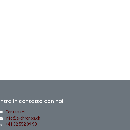
Entra in contatto con noi
Contattaci
info@e-chronos.ch
+41 32 552 09 90