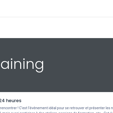
Clienti
Prodotti
Configuratore
Strumenti
Blog
E
raining
24 heures
encontrer ! C'est l'événement idéal pour se retrouver et présenter les 