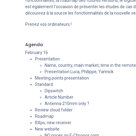
fonctionnalités, la roadmap des futures versions, le logicie
est également l'occasion de présenter les études de cas 
découvrez à la source les fonctionnalités de la nouvelle ver
Prenez vos ordinateurs !
Agenda
February 16
Presentation
Name, country, main market, time in the remote
Presentation Luca, Philippe, Yannick
Meeting points presentation
Standard
Dipswitch
Article Number
Antenna 210mm only ?
Review cloud folder
Roadmap
RXps, new receiver
New website
NO prices on E-Chronos.com