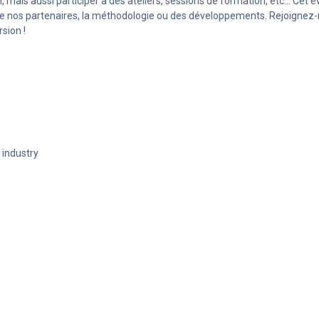
l, mais aussi participer à des ateliers, sessions de formation, etc... Cet
de nos partenaires, la méthodologie ou des développements. Rejoignez-
sion !
 industry